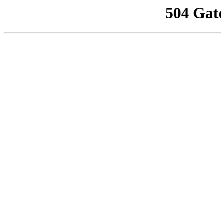
504 Gat